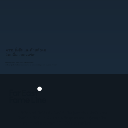
ความยั่งยืนและด้านสังคม
อิมแพ็ค เวนเจอร์ส:
Helping clients build "Profit-with-Purpose"
units projects that solve a social issue while creating a new revenue stream.​
บริษัท ฟาร์ อีสต์ เฟม ไลน์ จำกัด (มหาชน) สำนักงาน
ใหญ่ : 465/1-467 ถนนศรีอยุธยา แขวงทุ่งพญาไท
เขตราชเทวี กรุงเทพฯ 10400 ประเทศไทย