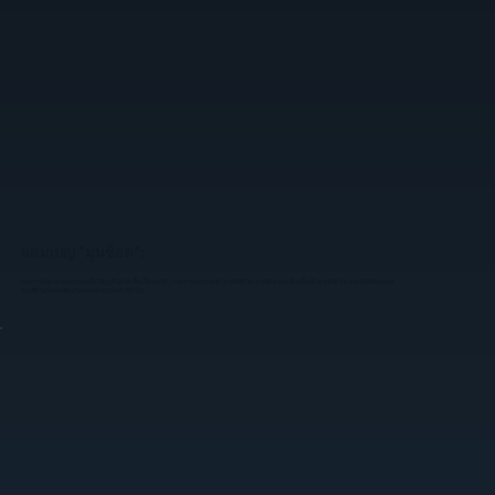
แคมเปญ "มูนช็อต":
เหตุการณ์ทางวัฒนธรรมครั้งใหญ่ที่ไม่เกิดขึ้นเป็นประจำ (เช่น การพยายามทำลายสถิติโลก การยึดครองเมืองทั้งเมือง หรือความร่วมมือกับแบรนด์
ดัง) ซึ่งไม่สอดคล้องกับงบประมาณประจำปีทั่วไป