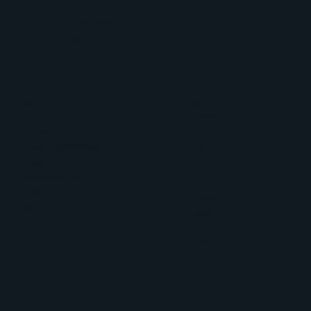
+66 (0) 2354 3333
+66 (0) 2354 3555
contact@fareestfameline.com
หน่วยของเรา
เมนู
แบรนด์บริค
หน้าแรก
ฟิวส์
เกี่ยวกับเรา
ชื่อเสียง
ความเป็นไปได้ที่ไม่มีที่สิ้นสุด
ข้อมูลเชิงลึก
ฝ่ายสัมพันธ์นักลงทุน
อาชีพ
Follow Us
ติดต่อ
เฟซบุ๊ก
อินสตาแกรม
ลิงค์อิน
ยูทูบ